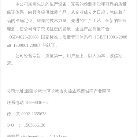
本公司采用先进的生产设备，完善的检测手段和可靠的质量
保证体系，向顾客提供优质产品，从企业成立之日起，凭借着产
品的准确定位、雄厚的技术力量、先进的生产工艺、全新的经营
理念，使公司有了突飞猛进的发展，企业产品质量符合
《
GB/4623-2006
》国家标准，质量管理体系符《
GB/T19001-2008
idt
IS09001:2008
》的认证。
公司经营宗旨：质量第一、用户至上、以人为本，诚
信经
营。
公司地址
:
新疆哈密地区哈密市火箭农场西城区产业园区
联系电话
:18999036767
传
真
:0902-2355678
Q Q
:
1563636130
邮箱号
:xinshengdiangan@163.com