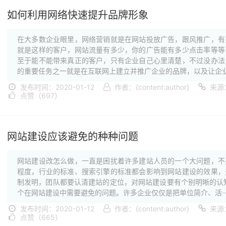
如何利用网络快速提升品牌形象
在大多数企业眼里，网络营销就是在网站投放广告，跟风推广，有
就是这样的客户，网站流量有多少，你的广告能有多少点击率等等
至于能不能带来真正的客户，只有企业自己心里清楚，不过没办法
的重要任务之一就是在互联网上建立并推广企业的品牌，以及让企业·
发布时间：2020-01-12
作者：{content:author}
来源
点赞（697）
网站建设应该避免的种种问题
网站建设改怎么做，一直是困扰着许多建站人员的一个大问题，不
程度，行业的标准、搜索引擎的标准都会影响到网站建设的效果，
制发明，团队都要认清建站的定位，对网站建设要有个别明晰的认
个在网站建设中需要避免的问题。许多企业仅仅是把单位简介、活··
发布时间：2020-01-12
作者：{content:author}
来源
点赞（665）