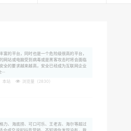
丰富的平台，同时也是一个危险级很高的平台，
的网站或电脑受到病毒或是黑客攻击时将会面临
安全的要求越来越高，安全已经成为互联网企业
··
：本站
浏览量（2830）
格力、海底捞、可口可乐、王老吉、海尔等超过
 微信适合成交说起抖音营销，不知道你发现没有，我