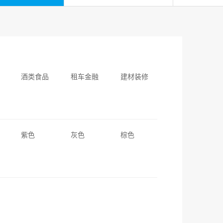
酒类食品
租车金融
建材装修
紫色
灰色
棕色