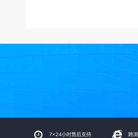
7x24小时售后支持
跨