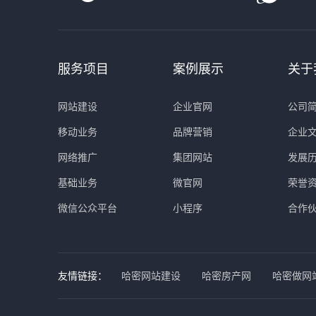
服务项目
案例展示
关于
网站建设
企业官网
公司
移动业务
品牌营销
企业
网络推广
集团网站
发展
基础业务
微官网
荣誉
微信公众平台
小程序
合作
友情链接：
哈密网站建设
哈密房产网
哈密做网