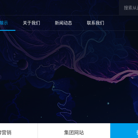
展示
关于我们
新闻动态
联系我们
牌营销
集团网站