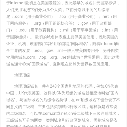
于Internet最初是在美国发源的，因此最早的域名并无国家标识，
人们按用途把它们分为几个大类，它们分别以不同的后缀结
尾：.com（用于商业公司）；.top（用于商业公司）；.net（用
于网络服务）；.org（用于组织协会等）；.gov（用于政府部
门）； .edu（用于教育机构）；.mil（用于军事领域）；.int（用
于国际组织）。 最初的域名体系也主要供美国使用，因此美国的
企业、机构、政府部门等所用的都是“国际域名”，随着Internet向
全世界的发展，.edu、.gov、.mil一般只被美国专用外，另外四类
常用的域名.com、.top、.org、.net则成为全世界通用，因此这类
域名通常称为“国际域名”，直到现在仍然为世界各国所应用。
地理顶级
地理顶级域名，共有243个国家和地区的代码，例如.CN代表
中国，.UK代表英国。这样以.CN为后缀的域名就相应地叫做“国内
域名”。与国际域名的后缀命名类似，在.cn顶级域名下也分设了不
同意义的二级域，主要包括类别域和行政区域，这样就是通常说
的二级域名：可以在.com,cn或.net,cn等二级域下三级注册域名，
三级域名可分为两类：类别域名和行政区划域名。类别域名是依