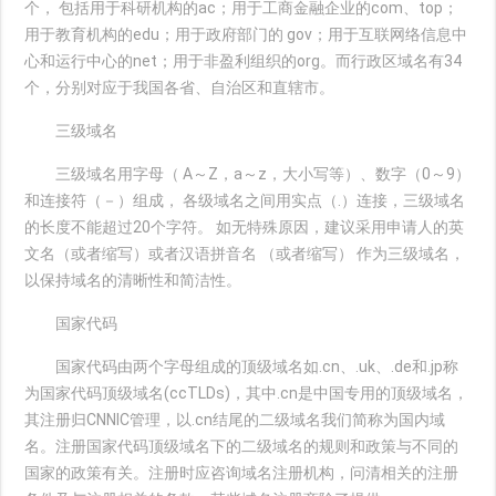
个， 包括用于科研机构的ac；用于工商金融企业的com、top；
用于教育机构的edu；用于政府部门的 gov；用于互联网络信息中
心和运行中心的net；用于非盈利组织的org。而行政区域名有34
个，分别对应于我国各省、自治区和直辖市。
三级域名
三级域名用字母（ A～Z，a～z，大小写等）、数字（0～9）
和连接符（－）组成， 各级域名之间用实点（.）连接，三级域名
的长度不能超过20个字符。 如无特殊原因，建议采用申请人的英
文名（或者缩写）或者汉语拼音名 （或者缩写） 作为三级域名，
以保持域名的清晰性和简洁性。
国家代码
国家代码由两个字母组成的顶级域名如.cn、.uk、.de和.jp称
为国家代码顶级域名(ccTLDs)，其中.cn是中国专用的顶级域名，
其注册归CNNIC管理，以.cn结尾的二级域名我们简称为国内域
名。注册国家代码顶级域名下的二级域名的规则和政策与不同的
国家的政策有关。注册时应咨询域名注册机构，问清相关的注册